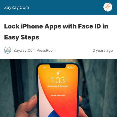
ZayZay.Com
Lock iPhone Apps with Face ID in
Easy Steps
ZayZay.Com PressRoom
2 years ago